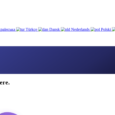
раїнська
Türkçe
Dansk
Nederlands
Polski
ere.