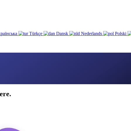
раїнська
Türkçe
Dansk
Nederlands
Polski
ere.