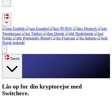
English
Español
한국어
Deutsch
Українська
Türkçe
Dansk
Nederlands
Polski
Português (Brasil)
Français
Italiano
Norsk bokmål
Dansk
Lås op for din kryptorejse med
Switchere.