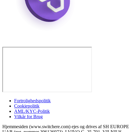
Fortrolighedspolitik
Cookiepolitik
AML/KYC-Politik
Vilkår for Brug
Hjemmesiden (www.switchere.com) ejes og drives af SH EUROPE
UAB (reg. nummer 306126973), LVIVO G. 25-701, VILNIUS,