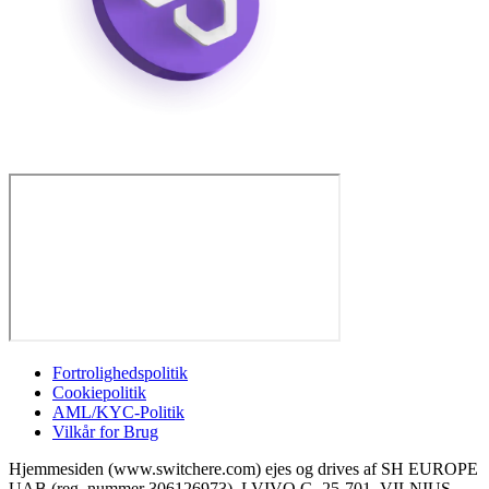
Fortrolighedspolitik
Cookiepolitik
AML/KYC-Politik
Vilkår for Brug
Hjemmesiden (www.switchere.com) ejes og drives af SH EUROPE
UAB (reg. nummer 306126973), LVIVO G. 25-701, VILNIUS,