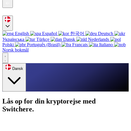
English
Español
한국어
Deutsch
Українська
Türkçe
Dansk
Nederlands
Polski
Português (Brasil)
Français
Italiano
Norsk bokmål
Dansk
Lås op for din kryptorejse med
Switchere.