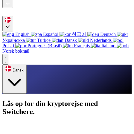
English
Español
한국어
Deutsch
Українська
Türkçe
Dansk
Nederlands
Polski
Português (Brasil)
Français
Italiano
Norsk bokmål
Dansk
Lås op for din kryptorejse med
Switchere.