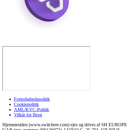
Fortrolighedspolitik
Cookiepolitik
AML/KYC-Politik
Vilkår for Brug
Hjemmesiden (www.switchere.com) ejes og drives af SH EUROPE
UAB (reg. nummer 306126973), LVIVO G. 25-701, VILNIUS,