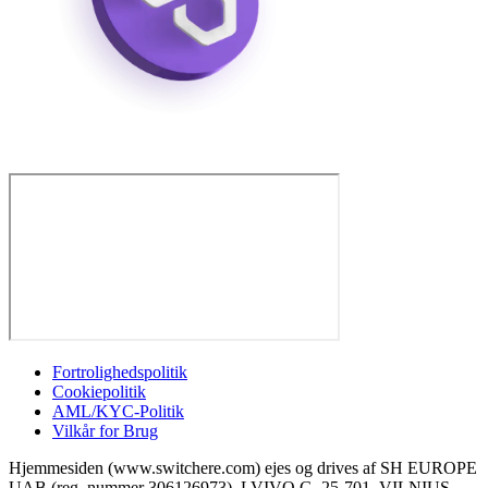
Fortrolighedspolitik
Cookiepolitik
AML/KYC-Politik
Vilkår for Brug
Hjemmesiden (www.switchere.com) ejes og drives af SH EUROPE
UAB (reg. nummer 306126973), LVIVO G. 25-701, VILNIUS,