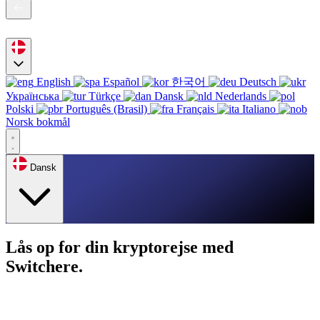
English
Español
한국어
Deutsch
Українська
Türkçe
Dansk
Nederlands
Polski
Português (Brasil)
Français
Italiano
Norsk bokmål
Dansk
Lås op for din kryptorejse med
Switchere.