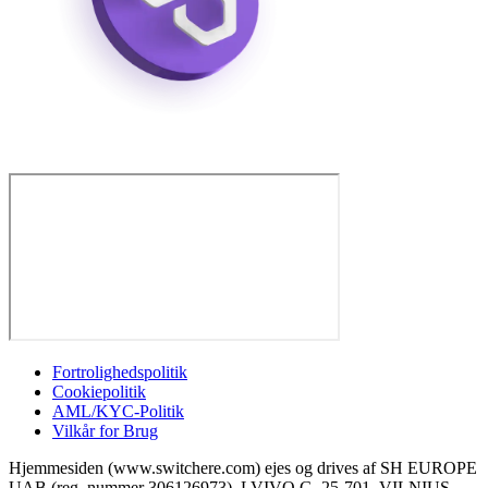
Fortrolighedspolitik
Cookiepolitik
AML/KYC-Politik
Vilkår for Brug
Hjemmesiden (www.switchere.com) ejes og drives af SH EUROPE
UAB (reg. nummer 306126973), LVIVO G. 25-701, VILNIUS,