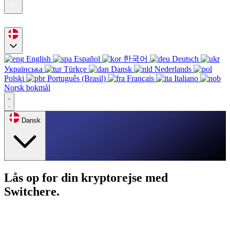
English
Español
한국어
Deutsch
Українська
Türkçe
Dansk
Nederlands
Polski
Português (Brasil)
Français
Italiano
Norsk bokmål
Dansk
Lås op for din kryptorejse med
Switchere.