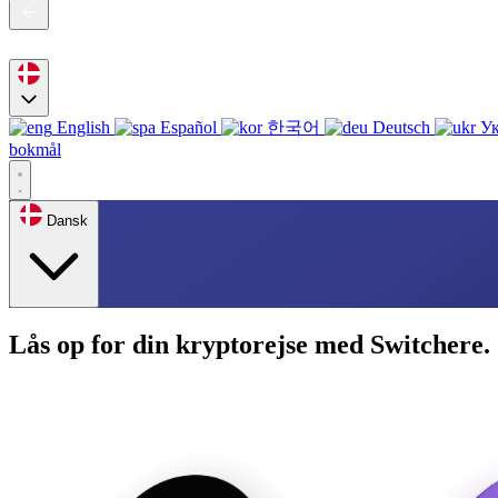
English
Español
한국어
Deutsch
Ук
bokmål
Dansk
Lås op for din kryptorejse med Switchere.