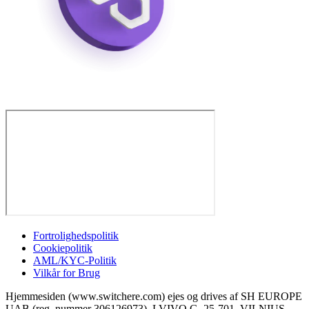
Fortrolighedspolitik
Cookiepolitik
AML/KYC-Politik
Vilkår for Brug
Hjemmesiden (www.switchere.com) ejes og drives af SH EUROPE
UAB (reg. nummer 306126973), LVIVO G. 25-701, VILNIUS,