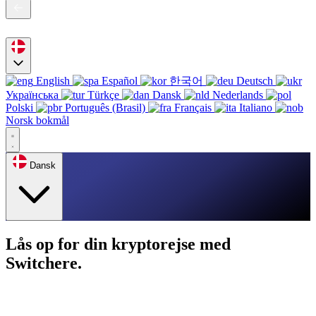
English
Español
한국어
Deutsch
Українська
Türkçe
Dansk
Nederlands
Polski
Português (Brasil)
Français
Italiano
Norsk bokmål
Dansk
Lås op for din kryptorejse med
Switchere.