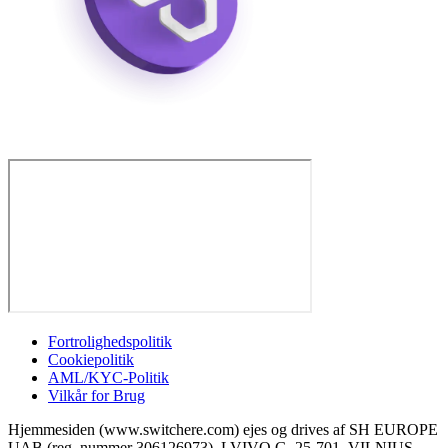
Fortrolighedspolitik
Cookiepolitik
AML/KYC-Politik
Vilkår for Brug
Hjemmesiden (www.switchere.com) ejes og drives af SH EUROPE
UAB (reg. nummer 306126973), LVIVO G. 25-701, VILNIUS,