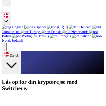
English
Español
한국어
Deutsch
Українська
Türkçe
Dansk
Nederlands
Polski
Português (Brasil)
Français
Italiano
Norsk bokmål
Dansk
Lås op for din kryptorejse med
Switchere.