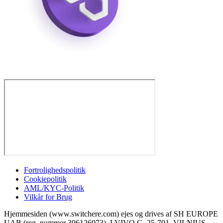
Fortrolighedspolitik
Cookiepolitik
AML/KYC-Politik
Vilkår for Brug
Hjemmesiden (www.switchere.com) ejes og drives af SH EUROPE
UAB (reg. nummer 306126973), LVIVO G. 25-701, VILNIUS,