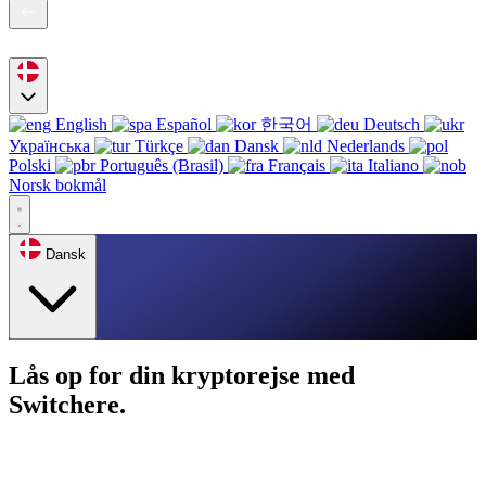
English
Español
한국어
Deutsch
Українська
Türkçe
Dansk
Nederlands
Polski
Português (Brasil)
Français
Italiano
Norsk bokmål
Dansk
Lås op for din kryptorejse med
Switchere.